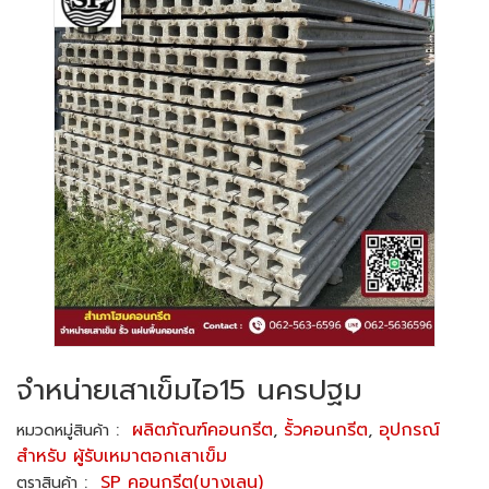
จำหน่ายเสาเข็มไอ15 นครปฐม
:
ผลิตภัณฑ์คอนกรีต
,
รั้วคอนกรีต
,
อุปกรณ์
หมวดหมู่สินค้า
สำหรับ ผู้รับเหมาตอกเสาเข็ม
:
SP คอนกรีต(บางเลน)
ตราสินค้า